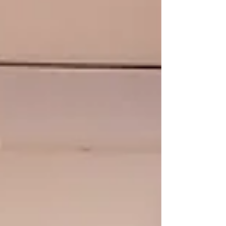
כדי שהחיים בו יהיו יותר נעימים, יעילים
ופרקטיים. בטוח הגעתם למסקנה שלמטבח
לא היה מזיק איזו מתיחת פנים, הרמת
עפעפיים או אפילו רק הזרקת בוטוקס בקטנ
😉 אפשר לשנות ולשדרג את המטבח בכל
מיני צורות ותקציבים, מהחלפה או צביעת
חזיתות (דלתות ומגירות), החלפת ידיות, הו