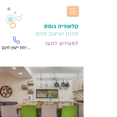
​קלאודיה גומס
תכנון ועיצוב פנים
למעיזים להעז
לשיחת ייעוץ חינם