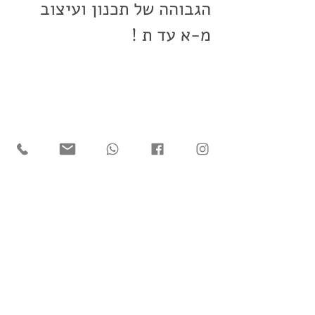
הגבוהה של תכנון ועיצוב 
מ-א עד ת !
לגלריה
Previous
Next
צלצלו
לשיחת ייעוץ חינם