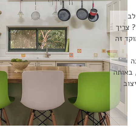
 לב
? צריך
וקד זה
נה
, באותה
יצוב