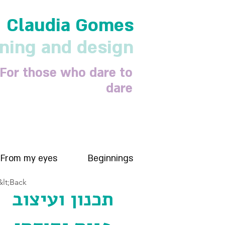
Claudia Gomes
nning and design
For those who dare to
dare
From my eyes
Beginnings
&lt;Back
תכנון ועיצוב